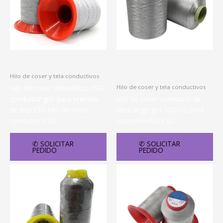
Hilo de coser y tela conductivos
Hilo de coser antiestático ESD
Hilo de coser y tela conductivos
conductor gris para prendas
Hilo de coser conductor de
de tela ESD Hilo de coser
fibra larga gris 150D/2 para
conductor ESD
telas/prendas ESD
✆ SOLICITAR
✆ SOLICITAR
PEDIDO
PEDIDO