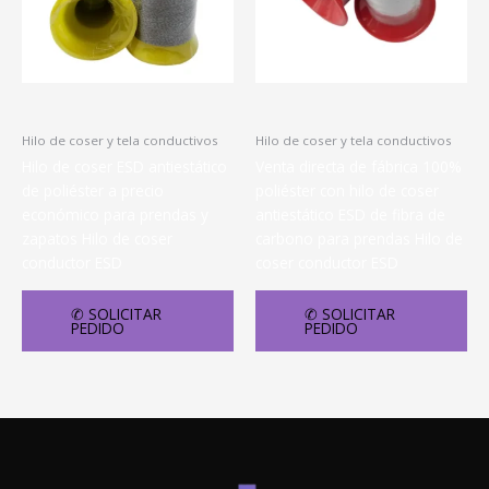
Hilo de coser y tela conductivos
Hilo de coser y tela conductivos
Hilo de coser ESD antiestático
Venta directa de fábrica 100%
de poliéster a precio
poliéster con hilo de coser
económico para prendas y
antiestático ESD de fibra de
zapatos Hilo de coser
carbono para prendas Hilo de
conductor ESD
coser conductor ESD
✆ SOLICITAR
✆ SOLICITAR
PEDIDO
PEDIDO